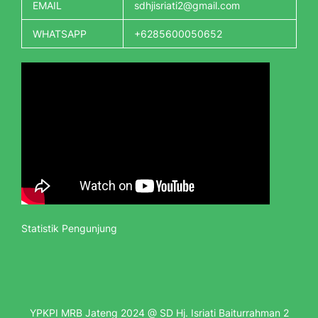
EMAIL
sdhjisriati2@gmail.com
WHATSAPP
+6285600050652
Statistik Pengunjung
YPKPI MRB Jateng 2024 @ SD Hj. Isriati Baiturrahman 2