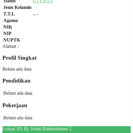
Status
GTY/PTY
Jenis Kelamin
T.T.L
-, -
Agama
NIK
NIP
NUPTK
Alamat :
Profil Singkat
Belum ada data
Pendidikan
Belum ada data
Pekerjaan
Belum ada data
Lokasi SD Hj. Isriati Baiturrahman 2