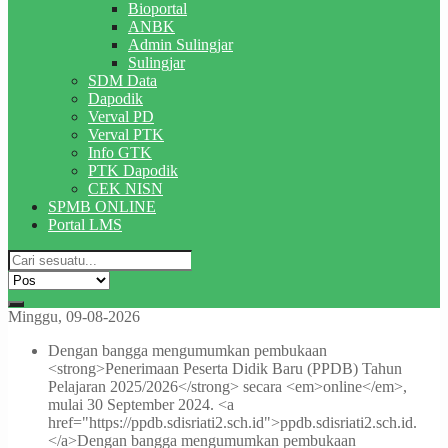
Bioportal
ANBK
Admin Sulingjar
Sulingjar
SDM Data
Dapodik
Verval PD
Verval PTK
Info GTK
PTK Dapodik
CEK NISN
SPMB ONLINE
Portal LMS
Minggu, 09-08-2026
Dengan bangga mengumumkan pembukaan
<strong>Penerimaan Peserta Didik Baru (PPDB) Tahun
Pelajaran 2025/2026</strong> secara <em>online</em>,
mulai 30 September 2024. <a
href="https://ppdb.sdisriati2.sch.id">ppdb.sdisriati2.sch.id.
</a>
Dengan bangga mengumumkan pembukaan