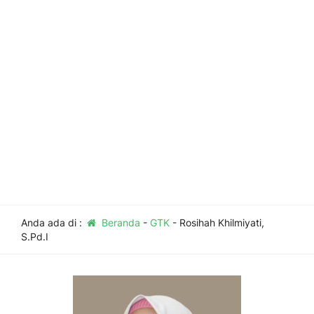
Anda ada di :
Beranda
-
GTK
-
Rosihah Khilmiyati,
S.Pd.I