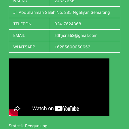
NSPN :
20337656
Jl. Abdulrahman Saleh No. 285 Ngaliyan Semarang
TELEPON
024-7624368
EMAIL
sdhjisriati2@gmail.com
WHATSAPP
+6285600050652
Statistik Pengunjung