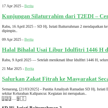
17 Apr 2025 -
Berita
Kunjungan Silaturrahim dari T2EDI – Cent
Rabu, 16 April 2025 – SD Hj. Isriati Baiturrahman 2 mendapatkan k
dipimpin..
09 Apr 2025 -
Berita
Halal Bihalal Usai Libur Idulfitri 1446 H
Rabu, 9 April 2025 — Setelah menikmati libur Idulfitri 1446 H, selu
21 Mar 2025 -
Berita
Salurkan Zakat Fitrah ke Masyarakat Sec
Semarang, [21/03/2025] – Panitia Amaliyah Ramadan SD Hj. Isriati
sekitar Kelurahan Kalipancur. Kegiatan ini merupakan..
1
2
3
…
9
SD Hj. Isriati Baiturrahman 2