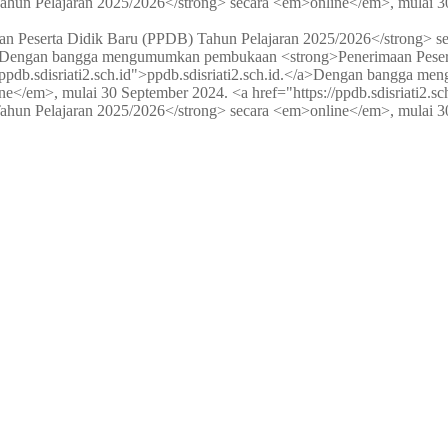
hun Pelajaran 2025/2026</strong> secara <em>online</em>, mulai 3
eserta Didik Baru (PPDB) Tahun Pelajaran 2025/2026</strong> sec
Dengan bangga mengumumkan pembukaan <strong>Penerimaan Peserta
db.sdisriati2.sch.id">ppdb.sdisriati2.sch.id.</a>
Dengan bangga meng
/em>, mulai 30 September 2024. <a href="https://ppdb.sdisriati2.sch.
hun Pelajaran 2025/2026</strong> secara <em>online</em>, mulai 3