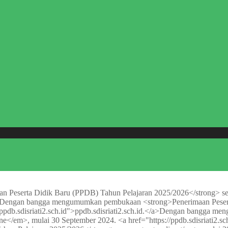
eserta Didik Baru (PPDB) Tahun Pelajaran 2025/2026</strong> sec
Dengan bangga mengumumkan pembukaan <strong>Penerimaan Peserta
db.sdisriati2.sch.id">ppdb.sdisriati2.sch.id.</a>
Dengan bangga meng
/em>, mulai 30 September 2024. <a href="https://ppdb.sdisriati2.sch.