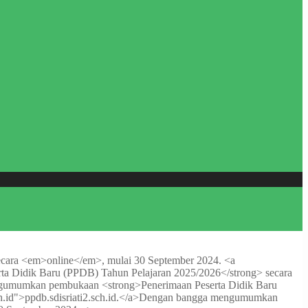
ara <em>online</em>, mulai 30 September 2024. <a
 Didik Baru (PPDB) Tahun Pelajaran 2025/2026</strong> secara
umumkan pembukaan <strong>Penerimaan Peserta Didik Baru
id">ppdb.sdisriati2.sch.id.</a>
Dengan bangga mengumumkan