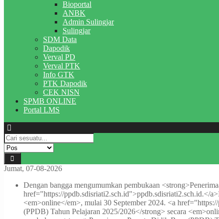
Bioportal
ANBK
Admin Sulingjar
Sulingjar
SDM Data
Dapodik
Verval PD
Verval PTK
Info GTK
PTK Dapodik
CEK NISN
SPMB ONLINE
Portal LMS
Jumat, 07-08-2026
Dengan bangga mengumumkan pembukaan <strong>Penerimaan P
href="https://ppdb.sdisriati2.sch.id">ppdb.sdisriati2.sch.id.</a>
<em>online</em>, mulai 30 September 2024. <a href="https://pp
(PPDB) Tahun Pelajaran 2025/2026</strong> secara <em>online<