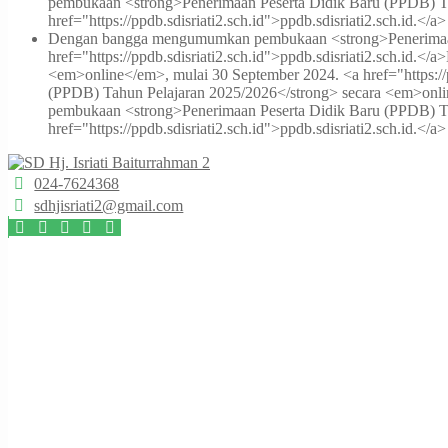
pembukaan <strong>Penerimaan Peserta Didik Baru (PPDB) Ta
href="https://ppdb.sdisriati2.sch.id">ppdb.sdisriati2.sch.id.</a>
Dengan bangga mengumumkan pembukaan <strong>Penerimaan P
href="https://ppdb.sdisriati2.sch.id">ppdb.sdisriati2.sch.id.</a>
<em>online</em>, mulai 30 September 2024. <a href="https://pp
(PPDB) Tahun Pelajaran 2025/2026</strong> secara <em>online<
pembukaan <strong>Penerimaan Peserta Didik Baru (PPDB) Ta
href="https://ppdb.sdisriati2.sch.id">ppdb.sdisriati2.sch.id.</a>
024-7624368
sdhjisriati2@gmail.com