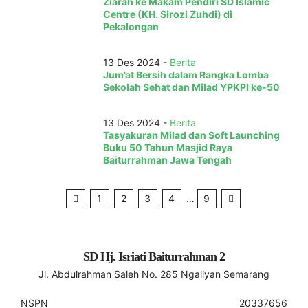
Ziarah ke Makam Pendiri SD Islamic
Centre (KH. Sirozi Zuhdi) di
Pekalongan
13 Des 2024 -
Berita
Jum’at Bersih dalam Rangka Lomba
Sekolah Sehat dan Milad YPKPI ke-50
13 Des 2024 -
Berita
Tasyakuran Milad dan Soft Launching
Buku 50 Tahun Masjid Raya
Baiturrahman Jawa Tengah
1
2
3
4
…
9
SD Hj. Isriati Baiturrahman 2
Jl. Abdulrahman Saleh No. 285 Ngaliyan Semarang
NSPN
20337656