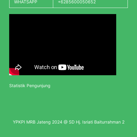
WHATSAPP
+6285600050652
Statistik Pengunjung
YPKPI MRB Jateng 2024 @ SD Hj. Isriati Baiturrahman 2