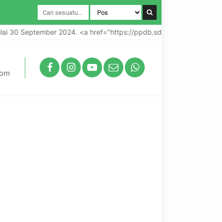
mber 2024. <a href="https://ppdb.sdisriati2.sch.id">ppdb.sdisri
com