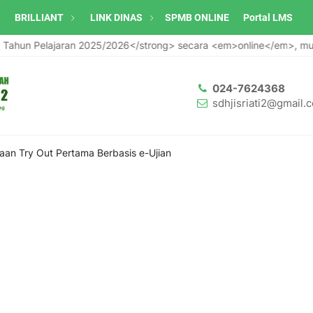
BRILLIANT
LINK DINAS
SPMB ONLINE
Portal LMS
jaran 2025/2026</strong> secara <em>online</em>, mulai 30 Septe
024-7624368
sdhjisriati2@gmail.
aan Try Out Pertama Berbasis e-Ujian