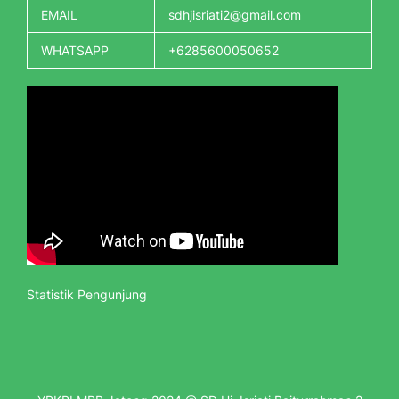
EMAIL
sdhjisriati2@gmail.com
WHATSAPP
+6285600050652
Statistik Pengunjung