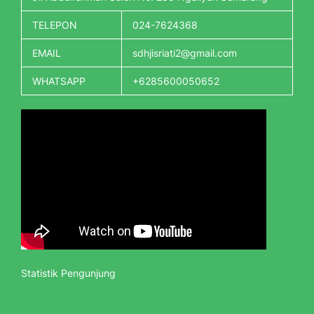
TELEPON
024-7624368
EMAIL
sdhjisriati2@gmail.com
WHATSAPP
+6285600050652
Statistik Pengunjung