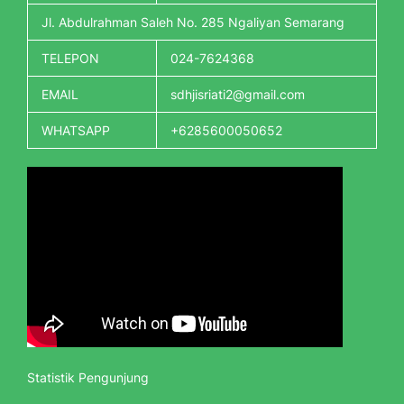
Jl. Abdulrahman Saleh No. 285 Ngaliyan Semarang
TELEPON
024-7624368
EMAIL
sdhjisriati2@gmail.com
WHATSAPP
+6285600050652
Statistik Pengunjung