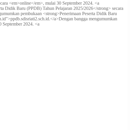
ara <em>online</em>, mulai 30 September 2024. <a
 Didik Baru (PPDB) Tahun Pelajaran 2025/2026</strong> secara
umumkan pembukaan <strong>Penerimaan Peserta Didik Baru
id">ppdb.sdisriati2.sch.id.</a>
Dengan bangga mengumumkan
0 September 2024. <a