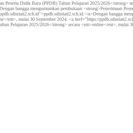
eserta Didik Baru (PPDB) Tahun Pelajaran 2025/2026</strong> sec
Dengan bangga mengumumkan pembukaan <strong>Penerimaan Peserta
db.sdisriati2.sch.id">ppdb.sdisriati2.sch.id.</a>
Dengan bangga meng
/em>, mulai 30 September 2024. <a href="https://ppdb.sdisriati2.sch.
hun Pelajaran 2025/2026</strong> secara <em>online</em>, mulai 3