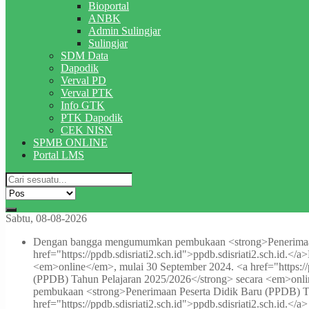
Bioportal
ANBK
Admin Sulingjar
Sulingjar
SDM Data
Dapodik
Verval PD
Verval PTK
Info GTK
PTK Dapodik
CEK NISN
SPMB ONLINE
Portal LMS
Sabtu, 08-08-2026
Dengan bangga mengumumkan pembukaan <strong>Penerimaan P
href="https://ppdb.sdisriati2.sch.id">ppdb.sdisriati2.sch.id.</a>
<em>online</em>, mulai 30 September 2024. <a href="https://pp
(PPDB) Tahun Pelajaran 2025/2026</strong> secara <em>online<
pembukaan <strong>Penerimaan Peserta Didik Baru (PPDB) Ta
href="https://ppdb.sdisriati2.sch.id">ppdb.sdisriati2.sch.id.</a>