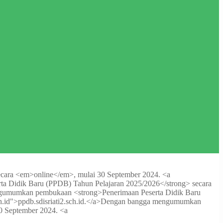
ara <em>online</em>, mulai 30 September 2024. <a
 Didik Baru (PPDB) Tahun Pelajaran 2025/2026</strong> secara
umumkan pembukaan <strong>Penerimaan Peserta Didik Baru
id">ppdb.sdisriati2.sch.id.</a>
Dengan bangga mengumumkan
0 September 2024. <a