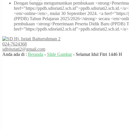
Dengan bangga mengumumkan pembukaan <strong>Penerimaan P
href="https://ppdb.sdisriati2.sch.id">ppdb.sdisriati2.sch.id.</a>
<em>online</em>, mulai 30 September 2024. <a href="https://pp
(PPDB) Tahun Pelajaran 2025/2026</strong> secara <em>online<
pembukaan <strong>Penerimaan Peserta Didik Baru (PPDB) Ta
href="https://ppdb.sdisriati2.sch.id">ppdb.sdisriati2.sch.id.</a>
024-7624368
sdhjisriati2@gmail.com
Anda ada di :
Beranda
-
Slide Gambar
-
Selamat Idul Fitri 1446 H