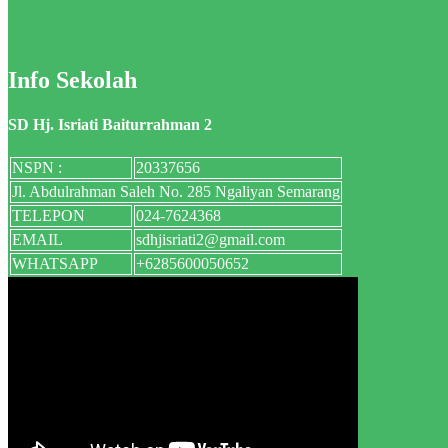
Info Sekolah
SD Hj. Isriati Baiturrahman 2
NSPN :
20337656
Jl. Abdulrahman Saleh No. 285 Ngaliyan Semarang
TELEPON
024-7624368
EMAIL
sdhjisriati2@gmail.com
WHATSAPP
+6285600050652