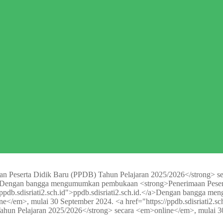
eserta Didik Baru (PPDB) Tahun Pelajaran 2025/2026</strong> sec
Dengan bangga mengumumkan pembukaan <strong>Penerimaan Peserta
db.sdisriati2.sch.id">ppdb.sdisriati2.sch.id.</a>
Dengan bangga meng
/em>, mulai 30 September 2024. <a href="https://ppdb.sdisriati2.sch.
hun Pelajaran 2025/2026</strong> secara <em>online</em>, mulai 3