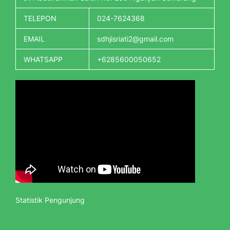
TELEPON
024-7624368
EMAIL
sdhjisriati2@gmail.com
WHATSAPP
+6285600050652
Statistik Pengunjung