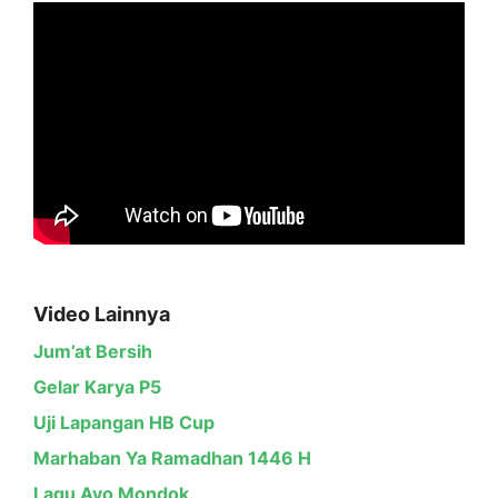
Video Lainnya
Jum’at Bersih
Gelar Karya P5
Uji Lapangan HB Cup
Marhaban Ya Ramadhan 1446 H
Lagu Ayo Mondok