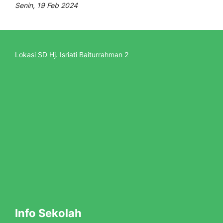
Senin, 19 Feb 2024
Lokasi SD Hj. Isriati Baiturrahman 2
Info Sekolah