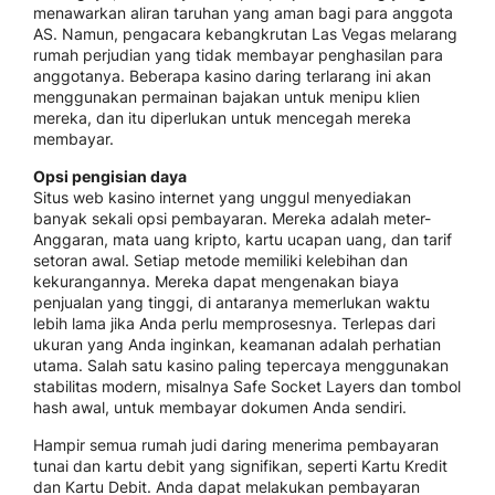
menawarkan aliran taruhan yang aman bagi para anggota
AS. Namun, pengacara kebangkrutan Las Vegas melarang
rumah perjudian yang tidak membayar penghasilan para
anggotanya. Beberapa kasino daring terlarang ini akan
menggunakan permainan bajakan untuk menipu klien
mereka, dan itu diperlukan untuk mencegah mereka
membayar.
Opsi pengisian daya
Situs web kasino internet yang unggul menyediakan
banyak sekali opsi pembayaran. Mereka adalah meter-
Anggaran, mata uang kripto, kartu ucapan uang, dan tarif
setoran awal. Setiap metode memiliki kelebihan dan
kekurangannya. Mereka dapat mengenakan biaya
penjualan yang tinggi, di antaranya memerlukan waktu
lebih lama jika Anda perlu memprosesnya. Terlepas dari
ukuran yang Anda inginkan, keamanan adalah perhatian
utama. Salah satu kasino paling tepercaya menggunakan
stabilitas modern, misalnya Safe Socket Layers dan tombol
hash awal, untuk membayar dokumen Anda sendiri.
Hampir semua rumah judi daring menerima pembayaran
tunai dan kartu debit yang signifikan, seperti Kartu Kredit
dan Kartu Debit. Anda dapat melakukan pembayaran