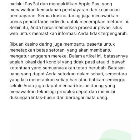
melalui PayPal dan mengaktifkan Apple Pay, yang
menawarkan kemudahan pembayaran dan keamanan
pembayaran. Semua kasino daring juga menawarkan
bonus pendaftaran individu untuk menerapkan metode ini.
Selain itu, Anda harus memeriksa prosedur privasi situs
web untuk memastikan informasi Anda tidak terpengaruh.
Ribuan kasino daring juga membantu peserta untuk
menetapkan batas setoran, yang akan membantu
mengatur anggaran mereka. Dalam artikel ini, batasannya
adalah lokasi dari kondisi yang tidak pasti atau di bawah
ketentuan yang semuanya akan tetap berubah. Batasan
uang yang dapat Anda setorkan dalam sehari, sementara
yang lain menetapkan setiap hari atau bahkan seminggu
sekali. Anda juga dapat mencari kasino daring yang
menawarkan teknologi produksi cepat dan memulai
dukungan lintas-busur dari berbagai mata uang.