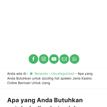
Anda ada di :
Beranda
-
Uncategorized
-
Apa yang
Anda Butuhkan untuk sizzling hot spielen Jenis Kasino
Online Bermain Untuk Uang
Apa yang Anda Butuhkan