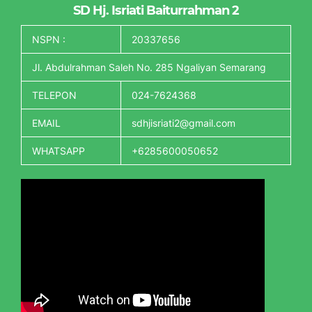
SD Hj. Isriati Baiturrahman 2
NSPN :
20337656
Jl. Abdulrahman Saleh No. 285 Ngaliyan Semarang
TELEPON
024-7624368
EMAIL
sdhjisriati2@gmail.com
WHATSAPP
+6285600050652