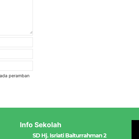
 pada peramban
Info Sekolah
SD Hj. Isriati Baiturrahman 2