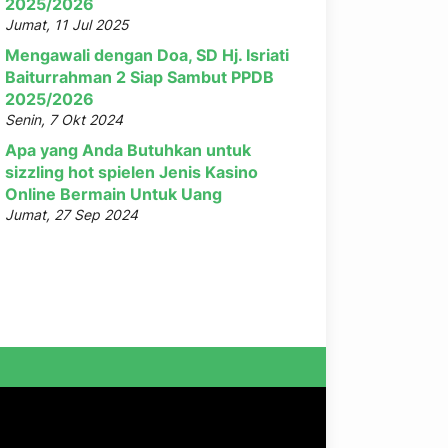
2025/2026
Jumat, 11 Jul 2025
Mengawali dengan Doa, SD Hj. Isriati
Baiturrahman 2 Siap Sambut PPDB
2025/2026
Senin, 7 Okt 2024
Apa yang Anda Butuhkan untuk
sizzling hot spielen Jenis Kasino
Online Bermain Untuk Uang
Jumat, 27 Sep 2024