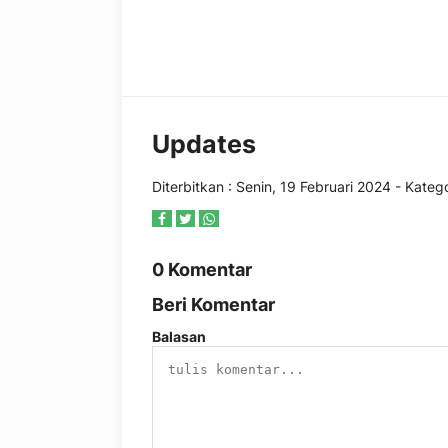
Updates
Diterbitkan :
Senin, 19 Februari 2024
- Katego
0 Komentar
Beri Komentar
Balasan