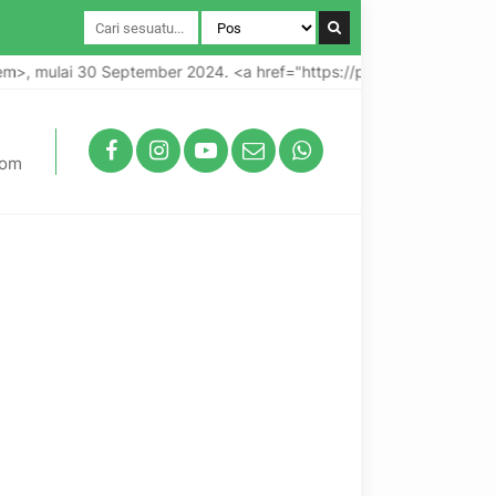
 30 September 2024. <a href="https://ppdb.sdisriati2.sch.id">pp
com