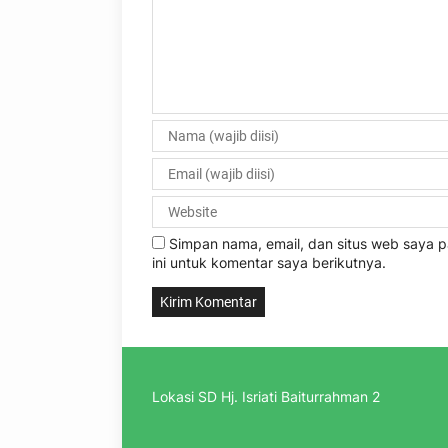
Simpan nama, email, dan situs web saya
ini untuk komentar saya berikutnya.
Lokasi SD Hj. Isriati Baiturrahman 2