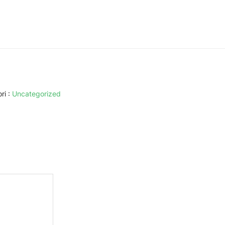
ri :
Uncategorized