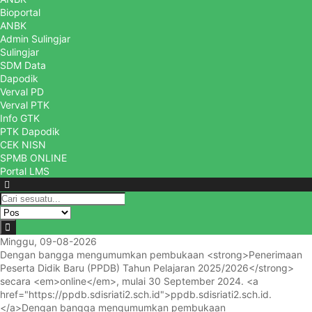
Bioportal
ANBK
Admin Sulingjar
Sulingjar
SDM Data
Dapodik
Verval PD
Verval PTK
Info GTK
PTK Dapodik
CEK NISN
SPMB ONLINE
Portal LMS
Minggu, 09-08-2026
Dengan bangga mengumumkan pembukaan <strong>Penerimaan
Peserta Didik Baru (PPDB) Tahun Pelajaran 2025/2026</strong>
secara <em>online</em>, mulai 30 September 2024. <a
href="https://ppdb.sdisriati2.sch.id">ppdb.sdisriati2.sch.id.
</a>
Dengan bangga mengumumkan pembukaan