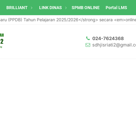
BRILLIANT
LINK DINAS
SPMB ONLINE
Portal LMS
Tahun Pelajaran 2025/2026</strong> secara <em>online</em>, mul
024-7624368
sdhjisriati2@gmail.