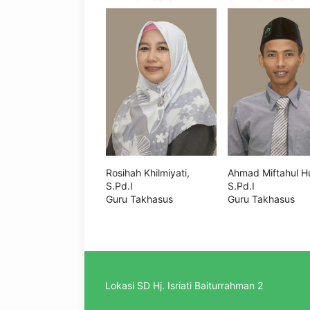
Rosihah Khilmiyati,
Ahmad Miftahul H
S.Pd.I
S.Pd.I
Guru Takhasus
Guru Takhasus
Lokasi SD Hj. Isriati Baiturrahman 2