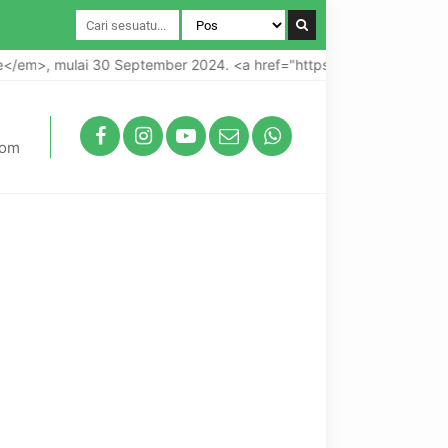
ai 30 September 2024. <a href="https://ppdb.sdisriati2.sch.id">
com