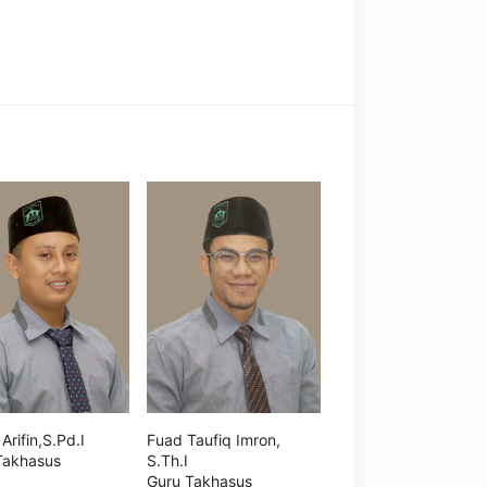
 Arifin,S.Pd.I
Fuad Taufiq Imron,
Takhasus
S.Th.I
Guru Takhasus