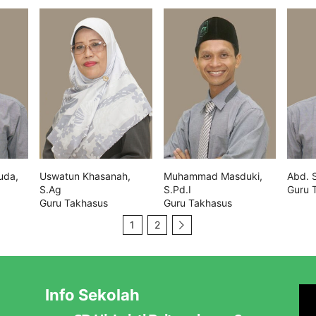
uda,
Uswatun Khasanah,
Muhammad Masduki,
Abd. S
S.Ag
S.Pd.I
Guru 
Guru Takhasus
Guru Takhasus
1
2
Info Sekolah