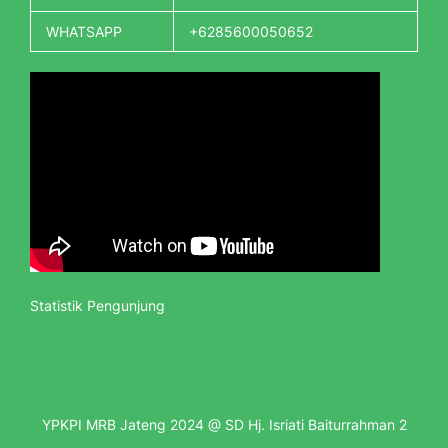
WHATSAPP
+6285600050652
Statistik Pengunjung
YPKPI MRB Jateng 2024 @ SD Hj. Isriati Baiturrahman 2