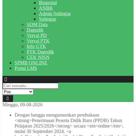
Bioportal
ANBK
Admin Sulingjar
Sulingjar
SDM Data
Dapodik
Verval PD
Verval PTK
Info GTK
PTK Dapodik
CEK NISN
SPMB ONLINE
Portal LMS
Minggu, 09-08-2026
Dengan bangga mengumumkan pembukaan
<strong>Penerimaan Peserta Didik Baru (PPDB) Tahun
Pelajaran 2025/2026</strong> secara <em>online</em>,
mulai 30 September 2024. <a