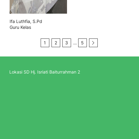
Ifa Luthfia, S.Pd
Guru Kelas
1
2
3
…
5
Lokasi SD Hj. Isriati Baiturrahman 2